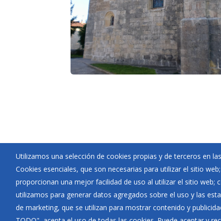
Utilizamos una selección de cookies propias y de terceros en las
Cookies esenciales, que son necesarias para utilizar el sitio web
Ayuntamiento de Pedrosa de Río Úrbel
proporcionan una mejor facilidad de uso al utilizar el sitio web;
:
Calle La plaza 2 - 09131
utilizamos para generar datos agregados sobre el uso y las estad
:
947451275
de marketing, que se utilizan para mostrar contenido y publicida
:
pedrosaderiourbel@diputaciondeburgos.net
TODO", acepta el uso de todas las cookies. Puede aceptar y rec