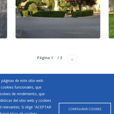
Paginación
Página 1
/ 3
››
 páginas de este sitio web:
; cookies funcionales, que
Noticias
 cookies de rendimiento, que
Eventos
ísticas del sitio web; y cookies
Corporación Municipal
d relevantes. Si elige "ACEPTAR
Teléfonos de interés
CONFIGURAR COOKIES
hazar tipos de cookies