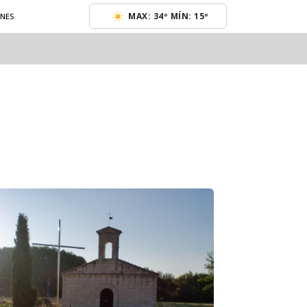
MAX: 34º MÍN: 15º
ENES