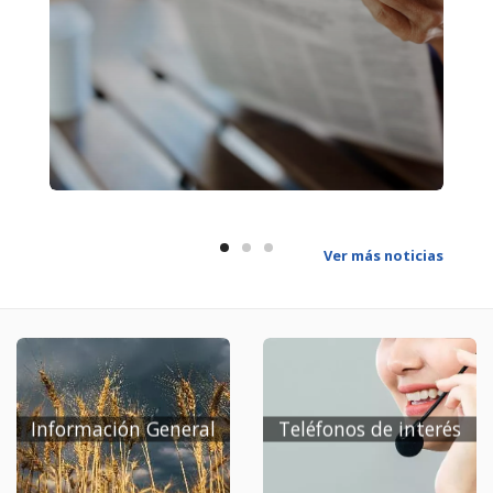
Río Úrbel, Nº 01/2020, redactado por la Arquitecta Dª
Noelia Díez Bustillo, promovida por D. Carlos
Santidrián García, que afecta a finca sita en C/ Tres
Corrales Nº 1 de Lodoso (Memoria y Planos).
Documento Ambiental Estratégico-Septiembre
2020, redactado por la Arquitecta Dª Noelia Díez
Bustillo.
Ver más noticias
Información General
Teléfonos de interés