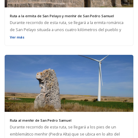
Ruta a la ermita de San Pelayo y menhir de San Pedro Samuel
Durante recorrido de esta ruta, se llegará a la ermita románica
de San Pelayo situada a unos cuatro kilómetros del pueblo y
recuperada recientemente. Avanzado en la ruta,
Ver más
encontraremos a nuestros pies un emblemático menhir (Piedra
Alta) que se ubica en lo alto del páramo, junto a un parque
eólico. Además, en el libro "Piedra Alta, el guardián del tiempo"
sobre el megalitismo en el noroeste burgalés se hace
referencia a este menhir. Se podrá consultar más información
sobre el tema en el siguiente enlace.
Ruta al menhir de San Pedro Samuel
Durante recorrido de esta ruta, se llegará a los pies de un
emblemático menhir (Piedra Alta) que se ubica en lo alto del