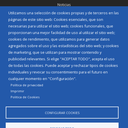
Noticias
Eventos
Utilizamos una selección de cookies propias y de terceros en las
Corporación Municipal
páginas de este sitio web: Cookies esenciales, que son
Teléfonos de interés
necesarias para utilizar el sitio web; cookies funcionales, que
proporcionan una mejor facilidad de uso al utilizar el sitio web;
INICIAR SESIÓN
cookies de rendimiento, que utilizamos para generar datos
MAPA WEB
agregados sobre el uso y las estadísticas del sitio web; y cookies
de marketing, que se utilizan para mostrar contenido y
publicidad relevantes. Si elige "ACEPTAR TODO", acepta el uso
de todas las cookies. Puede aceptar y rechazar tipos de cookies
individuales y revocar su consentimiento para el futuro en
cualquier momento en "Configuración".
Política de privacidad
Imprimir
Politica de Cookies
CONFIGURAR COOKIES
Aviso Legal
Política de privacidad
Política de Cookies