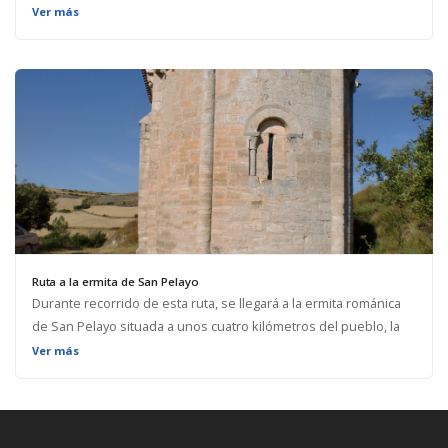
páramo, junto a un parque eólico. Además, en el libro "Piedra
Ver más
Alta, el guardián del tiempo" sobre el megalitismo en el
noroeste burgalés se hace referencia a este menhir. Se podrá
consultar más información sobre el tema en el siguiente enlace.
Ruta a la ermita de San Pelayo
Durante recorrido de esta ruta, se llegará a la ermita románica
de San Pelayo situada a unos cuatro kilómetros del pueblo, la
cual ha sido recuperada recientemente.
Ver más