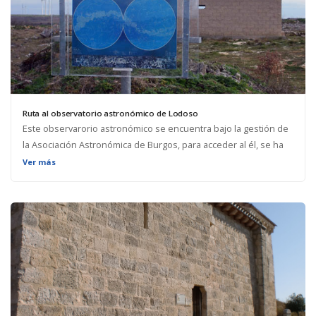
Ruta al observatorio astronómico de Lodoso
Este observarorio astronómico se encuentra bajo la gestión de
la Asociación Astronómica de Burgos, para acceder al él, se ha
de contactar con ellos a través de su página web o vía e-mail.
Ver más