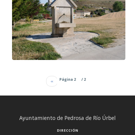
Paginación
Página anter
Página 2
/ 2
‹‹
Ayuntamiento de Pedrosa de Río Úrbel
DIRECCIÓN