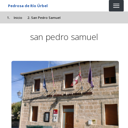
Pasar al contenido principal
Pedrosa de Río Úrbel
Inicio
San Pedro Samuel
san pedro samuel